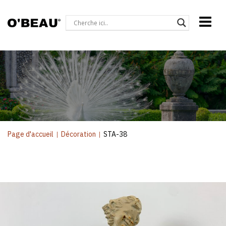
Page d'accueil
|
Décoration
|
STA-38