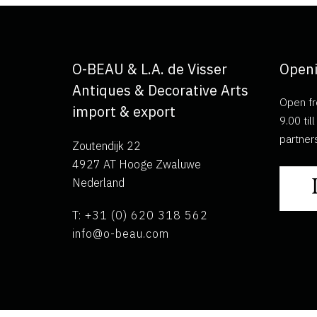
O-BEAU & L.A. de Visser
Openi
Antiques & Decorative Arts
Open fr
import & export
9.00 ti
partner
Zoutendijk 22
4927 AT Hooge Zwaluwe
Nederland
T: +31 (0) 620 318 562
info@o-beau.com