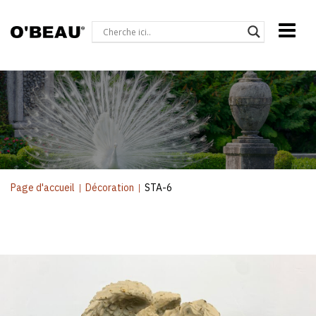
Page d'accueil
|
Décoration
|
STA-6