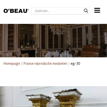
Homepage
|
Franse reproductie meubelen
|
eg-30