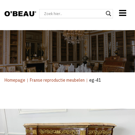
Homepage
|
Franse reproductie meubelen
|
eg-41