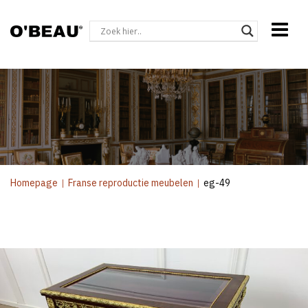
Homepage
|
Franse reproductie meubelen
|
eg-49