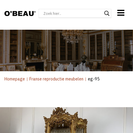
Homepage
|
Franse reproductie meubelen
|
eg-95