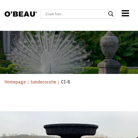
Homepage
|
tuindecoratie
|
CI-8