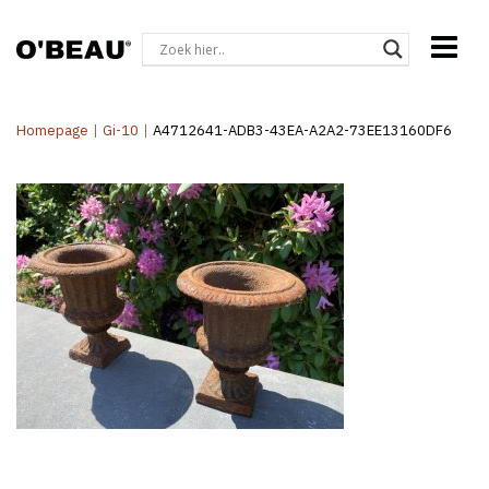
Homepage
|
Gi-10
|
A4712641-ADB3-43EA-A2A2-73EE13160DF6