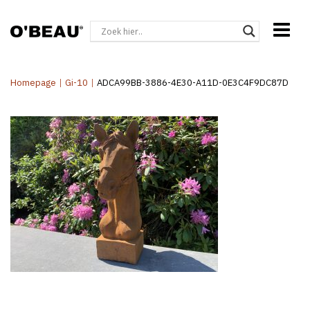
Homepage
|
Gi-10
|
ADCA99BB-3886-4E30-A11D-0E3C4F9DC87D