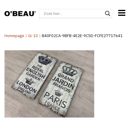
Homepage
|
Gi-10
|
B40F02CA-9BFB-4E2E-9C5D-FCFE27717641