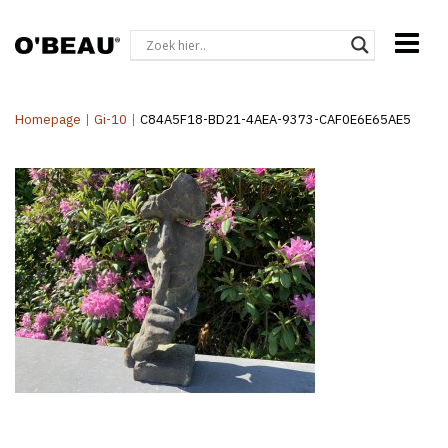
Homepage
|
Gi-10
|
C84A5F18-BD21-4AEA-9373-CAF0E6E65AE5