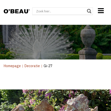
Homepage
|
Decoratie
|
Gi-27