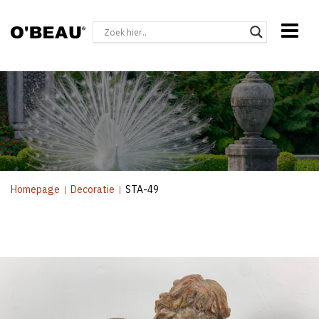
Homepage
|
Decoratie
|
STA-49