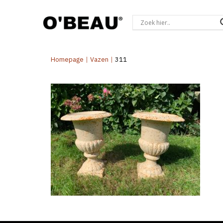
Homepage
|
Vazen
|
311