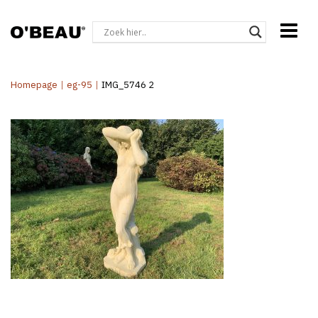
Homepage
|
eg-95
|
IMG_5746 2